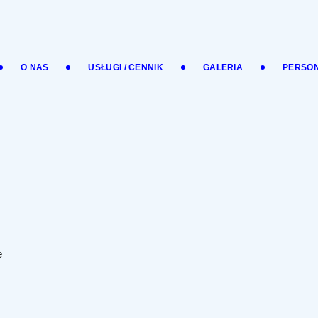
O NAS
USŁUGI / CENNIK
GALERIA
PERSO
e