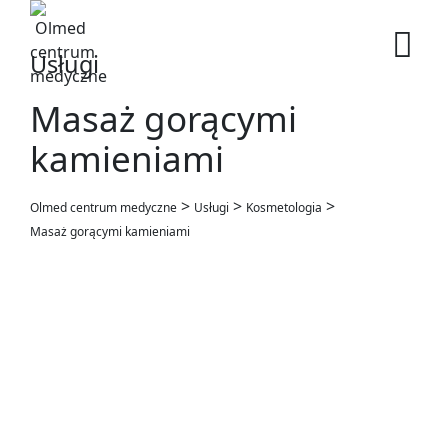
Skip
to
content
Usługi
Masaż gorącymi
kamieniami
>
>
>
Olmed centrum medyczne
Usługi
Kosmetologia
Masaż gorącymi kamieniami